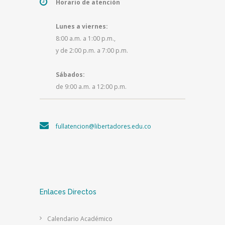
Horario de atención
Lunes a viernes:
8:00 a.m. a 1:00 p.m.,
y de 2:00 p.m. a 7:00 p.m.
Sábados:
de 9:00 a.m. a 12:00 p.m.
fullatencion@libertadores.edu.co
Enlaces Directos
Calendario Académico