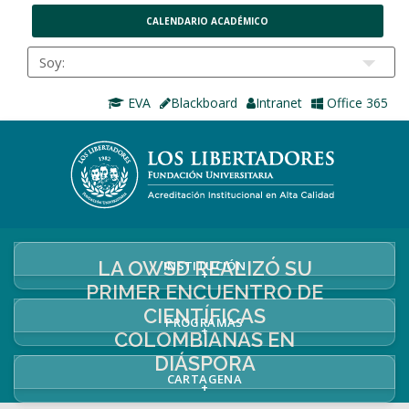
CALENDARIO ACADÉMICO
EVA
Blackboard
Intranet
Office 365
LA OWSD REALIZÓ SU
INSTITUCIÓN
+
PRIMER ENCUENTRO DE
CIENTÍFICAS
PROGRAMAS
+
COLOMBIANAS EN
DIÁSPORA
CARTAGENA
+