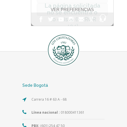
Sede Bogotá
Carrera 16 # 63 A - 68
Línea nacional :
018000411361
PBX:
(601) 254 47 50