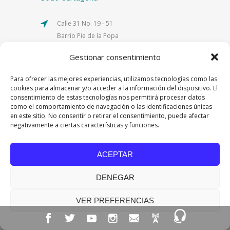
Calle 31 No. 19 - 51
Barrio Pie de la Popa
Gestionar consentimiento
PBX:
(605) 6545253
Para ofrecer las mejores experiencias, utilizamos tecnologías como las
Horario de atención
cookies para almacenar y/o acceder a la información del dispositivo. El
consentimiento de estas tecnologías nos permitirá procesar datos
como el comportamiento de navegación o las identificaciones únicas
Lunes a viernes:
en este sitio. No consentir o retirar el consentimiento, puede afectar
8:00 a.m. a 1:00 p.m.,
negativamente a ciertas características y funciones.
y de 2:00 p.m. a 7:00 p.m.
ACEPTAR
Sábados:
de 9:00 a.m. a 12:00 p.m.
DENEGAR
VER PREFERENCIAS
fullatencion@libertadores.edu.co