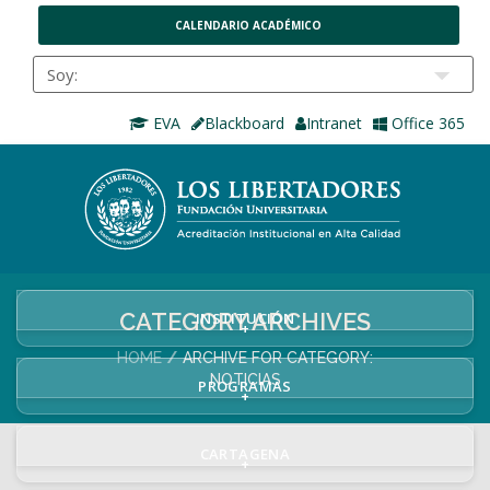
CALENDARIO ACADÉMICO
EVA
Blackboard
Intranet
Office 365
CATEGORY ARCHIVES
INSTITUCIÓN
+
HOME
ARCHIVE FOR CATEGORY:
NOTICIAS
PROGRAMAS
+
CARTAGENA
+