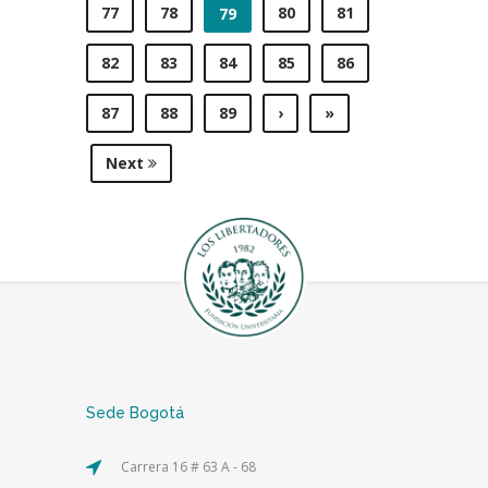
77
78
80
81
79
82
83
84
85
86
87
88
89
›
»
Next
Sede Bogotá
Carrera 16 # 63 A - 68