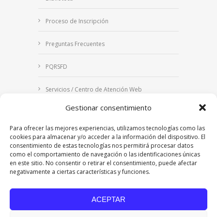
Proceso de Inscripción
Preguntas Frecuentes
PQRSFD
Servicios / Centro de Atención Web
Gestionar consentimiento
Correo Institucional
Para ofrecer las mejores experiencias, utilizamos tecnologías como las
Notificaciones judiciales
cookies para almacenar y/o acceder a la información del dispositivo. El
consentimiento de estas tecnologías nos permitirá procesar datos
como el comportamiento de navegación o las identificaciones únicas
en este sitio. No consentir o retirar el consentimiento, puede afectar
negativamente a ciertas características y funciones.
Copyright © 2024 Fundación Universitaria Los
Libertadores | Institución Universitaria | Vigilada
ACEPTAR
Mineducación
| Personería Jurídica Resolución
7542 de mayo de 1982