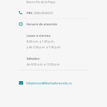
Barrio Pie de la Popa
PBX:
(605) 6545253
Horario de atención
Lunes a viernes:
8:00 a.m. a 1:00 p.m.,
y de 2:00 p.m. a 7:00 p.m.
Sábados:
de 9:00 a.m. a 12:00 p.m.
fullatencion@libertadores.edu.co