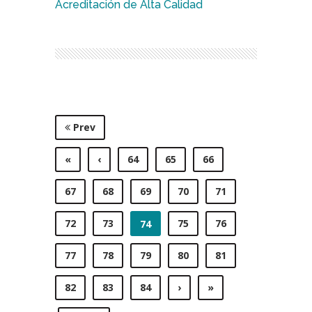
Acreditación de Alta Calidad
Prev
«
‹
64
65
66
67
68
69
70
71
72
73
75
76
74
77
78
79
80
81
82
83
84
›
»