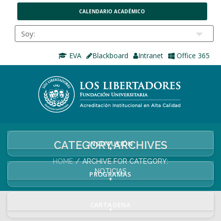
CALENDARIO ACADÉMICO
EVA
Blackboard
Intranet
Office 365
CATEGORY ARCHIVES
INSTITUCIÓN
+
HOME
ARCHIVE FOR CATEGORY:
NOTICIAS
PROGRAMAS
+
CARTAGENA
+