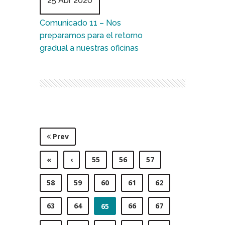
25 Abr 2020
Comunicado 11 – Nos
preparamos para el retorno
gradual a nuestras oficinas
Prev
«
‹
55
56
57
58
59
60
61
62
63
64
66
67
65