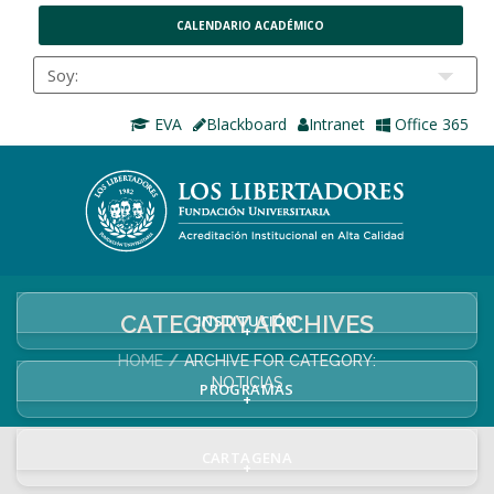
CALENDARIO ACADÉMICO
EVA
Blackboard
Intranet
Office 365
CATEGORY ARCHIVES
INSTITUCIÓN
+
HOME
ARCHIVE FOR CATEGORY:
NOTICIAS
PROGRAMAS
+
CARTAGENA
+