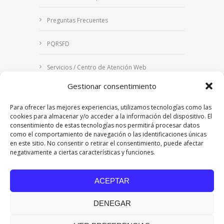
Preguntas Frecuentes
PQRSFD
Servicios / Centro de Atención Web
Gestionar consentimiento
Correo Institucional
Para ofrecer las mejores experiencias, utilizamos tecnologías como las
Notificaciones judiciales
cookies para almacenar y/o acceder a la información del dispositivo. El
consentimiento de estas tecnologías nos permitirá procesar datos
como el comportamiento de navegación o las identificaciones únicas
en este sitio. No consentir o retirar el consentimiento, puede afectar
negativamente a ciertas características y funciones.
Copyright © 2024 Fundación Universitaria Los
Libertadores | Institución Universitaria | Vigilada
ACEPTAR
Mineducación
| Personería Jurídica Resolución
7542 de mayo de 1982
DENEGAR
Acreditación Institucional en Alta Calidad
Resolución 015638 del 5 de agosto de 2022,