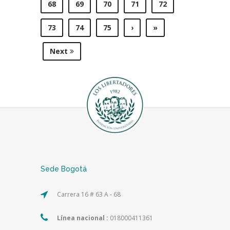
68
69
70
71
72
73
74
75
›
»
Next
Sede Bogotá
Carrera 16 # 63 A - 68
Línea nacional :
018000411361