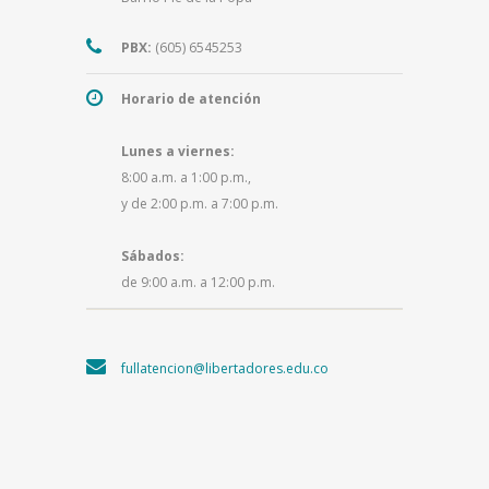
PBX:
(605) 6545253
Horario de atención
Lunes a viernes:
8:00 a.m. a 1:00 p.m.,
y de 2:00 p.m. a 7:00 p.m.
Sábados:
de 9:00 a.m. a 12:00 p.m.
fullatencion@libertadores.edu.co