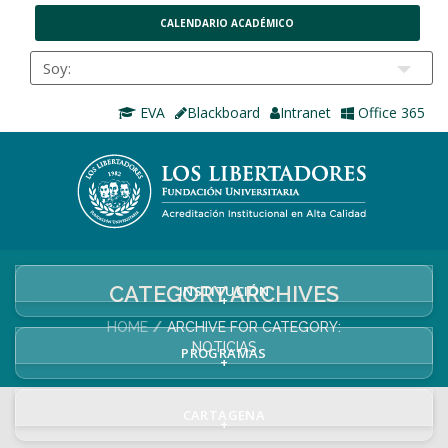
CALENDARIO ACADÉMICO
EVA
Blackboard
Intranet
Office 365
CATEGORY ARCHIVES
INSTITUCIÓN
+
HOME
ARCHIVE FOR CATEGORY:
NOTICIAS
PROGRAMAS
+
CARTAGENA
+