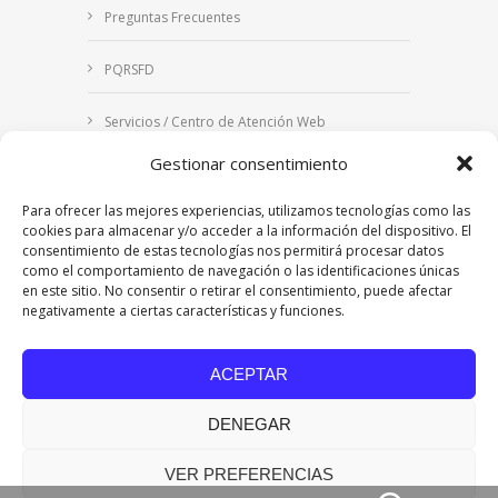
Preguntas Frecuentes
PQRSFD
Servicios / Centro de Atención Web
Gestionar consentimiento
Correo Institucional
Para ofrecer las mejores experiencias, utilizamos tecnologías como las
Notificaciones judiciales
cookies para almacenar y/o acceder a la información del dispositivo. El
consentimiento de estas tecnologías nos permitirá procesar datos
como el comportamiento de navegación o las identificaciones únicas
en este sitio. No consentir o retirar el consentimiento, puede afectar
negativamente a ciertas características y funciones.
Copyright © 2024 Fundación Universitaria Los
Libertadores | Institución Universitaria | Vigilada
ACEPTAR
Mineducación
| Personería Jurídica Resolución
7542 de mayo de 1982
DENEGAR
Acreditación Institucional en Alta Calidad
Resolución 015638 del 5 de agosto de 2022,
Ministerio de Educación Nacional.
VER PREFERENCIAS