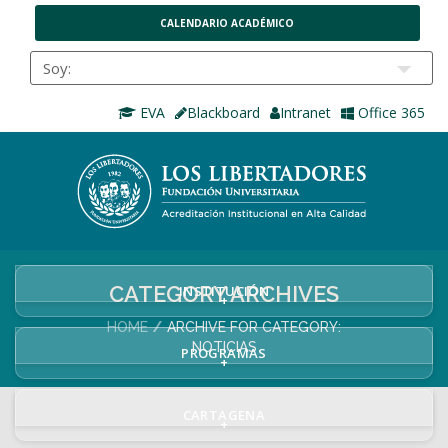
CALENDARIO ACADÉMICO
EVA
Blackboard
Intranet
Office 365
CATEGORY ARCHIVES
INSTITUCIÓN
+
HOME
ARCHIVE FOR CATEGORY:
NOTICIAS
PROGRAMAS
+
CARTAGENA
+