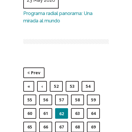
23 May 2020
Programa radial panorama: Una
mirada al mundo
Prev
«
‹
52
53
54
55
56
57
58
59
60
61
63
64
62
65
66
67
68
69