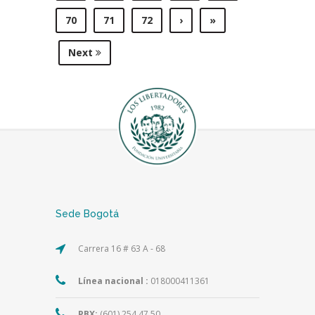
70
71
72
›
»
Next
Sede Bogotá
Carrera 16 # 63 A - 68
Línea nacional :
018000411361
PBX:
(601) 254 47 50