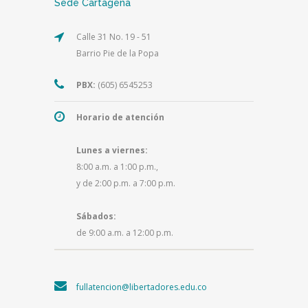
Sede Cartagena
Calle 31 No. 19 - 51
Barrio Pie de la Popa
PBX:
(605) 6545253
Horario de atención
Lunes a viernes:
8:00 a.m. a 1:00 p.m.,
y de 2:00 p.m. a 7:00 p.m.
Sábados:
de 9:00 a.m. a 12:00 p.m.
fullatencion@libertadores.edu.co