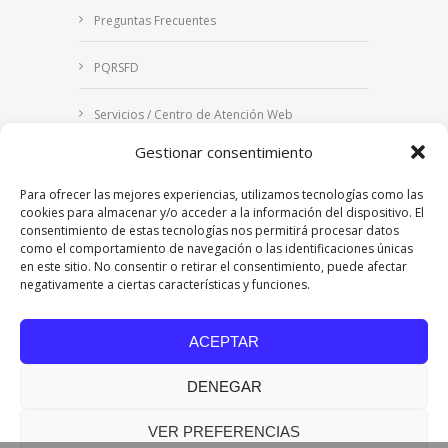
Preguntas Frecuentes
PQRSFD
Servicios / Centro de Atención Web
Gestionar consentimiento
Correo Institucional
Para ofrecer las mejores experiencias, utilizamos tecnologías como las
Notificaciones judiciales
cookies para almacenar y/o acceder a la información del dispositivo. El
consentimiento de estas tecnologías nos permitirá procesar datos
como el comportamiento de navegación o las identificaciones únicas
en este sitio. No consentir o retirar el consentimiento, puede afectar
negativamente a ciertas características y funciones.
Copyright © 2024 Fundación Universitaria Los
Libertadores | Institución Universitaria | Vigilada
ACEPTAR
Mineducación
| Personería Jurídica Resolución
7542 de mayo de 1982
DENEGAR
Acreditación Institucional en Alta Calidad
Resolución 015638 del 5 de agosto de 2022,
Ministerio de Educación Nacional.
VER PREFERENCIAS