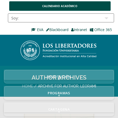
CALENDARIO ACADÉMICO
EVA
Blackboard
Intranet
Office 365
AUTHOR ARCHIVES
INSTITUCIÓN
+
HOME
ARCHIVE FOR AUTHOR: LEORAMI
PROGRAMAS
+
CARTAGENA
+