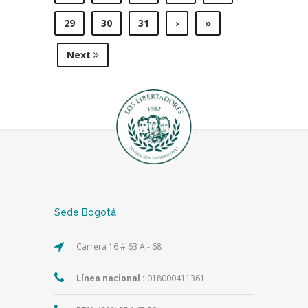
29
30
31
›
»
Next
Sede Bogotá
Carrera 16 # 63 A - 68
Línea nacional :
018000411361