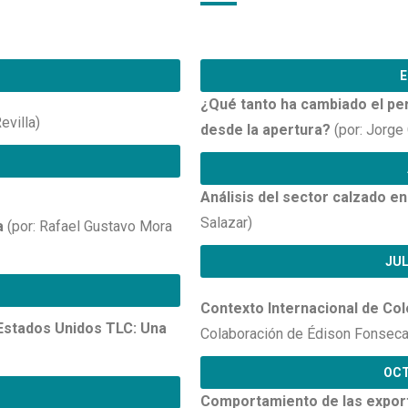
E
¿Qué tanto ha cambiado el pe
evilla)
desde la apertura?
(por: Jorge
Análisis del sector calzado e
Salazar)
a
(por: Rafael Gustavo Mora
JUL
Contexto Internacional de Co
Estados Unidos TLC: Una
Colaboración de Édison Fonseca
OCT
Comportamiento de las expor