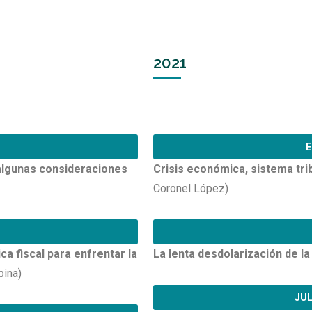
2021
E
 algunas consideraciones
Crisis económica, sistema tri
Coronel López)
ica fiscal para enfrentar la
La lenta desdolarización de l
pina)
JUL