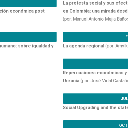
La protesta social y sus efec
ación económica post
en Colombia: una mirada desd
(por: Manuel Antonio Mejia Baño
E
E
humano: sobre igualdad y
La agenda regional
(por: Amylk
Repercusiones económicas y c
Ucrania
(por: José Vidal Castañ
JUL
Social Upgrading and the state
OCT