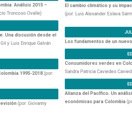
mbia: Análisis 2015 –
El cambio climático y su impac
cío Troncoso Ovalle)
(por: Luis Alexander Eslava Sarm
JUL
. Una discusión desde el
Los fundamentos de un nuevo
Gil y Luis Enrique Galván
ED
Consumidores verdes en Colomb
Sandra Patricia Caviedes Cavie
 Colombia 1995-2018
(por:
ED
Alianza del Pacífico. Un análi
económicas para Colombia
(p
revisión
(por: Giovanny