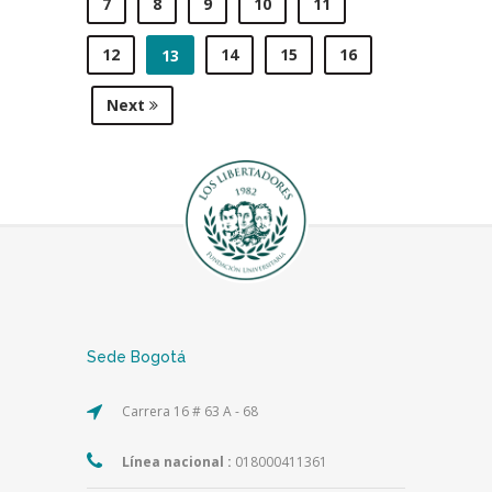
7
8
9
10
11
12
14
15
16
13
Next
Sede Bogotá
Carrera 16 # 63 A - 68
Línea nacional :
018000411361