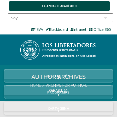
CALENDARIO ACADÉMICO
EVA
Blackboard
Intranet
Office 365
AUTHOR ARCHIVES
INSTITUCIÓN
+
HOME
ARCHIVE FOR AUTHOR:
SEBASTIAN
PROGRAMAS
+
CARTAGENA
+