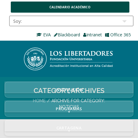
CALENDARIO ACADÉMICO
EVA
Blackboard
Intranet
Office 365
CATEGORY ARCHIVES
INSTITUCIÓN
+
HOME
ARCHIVE FOR CATEGORY:
NOTICIAS
PROGRAMAS
+
CARTAGENA
+