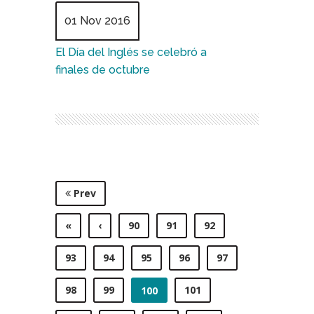
01 Nov 2016
El Día del Inglés se celebró a
finales de octubre
Prev
«
‹
90
91
92
93
94
95
96
97
98
99
101
100