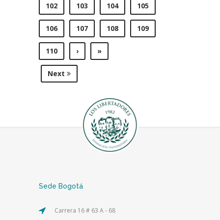
102
103
104
105
106
107
108
109
110
›
»
Next
Sede Bogotá
Carrera 16 # 63 A - 68