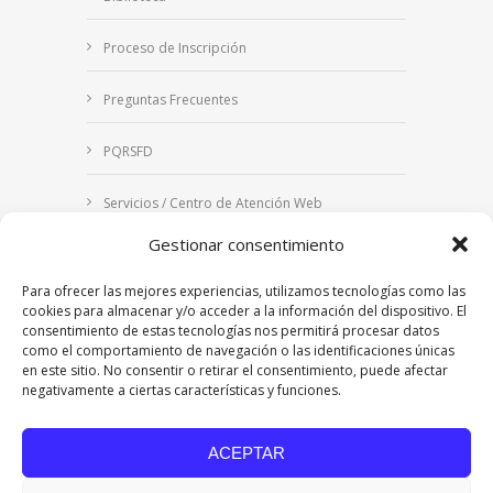
Proceso de Inscripción
Preguntas Frecuentes
PQRSFD
Servicios / Centro de Atención Web
Gestionar consentimiento
Correo Institucional
Para ofrecer las mejores experiencias, utilizamos tecnologías como las
Notificaciones judiciales
cookies para almacenar y/o acceder a la información del dispositivo. El
consentimiento de estas tecnologías nos permitirá procesar datos
como el comportamiento de navegación o las identificaciones únicas
en este sitio. No consentir o retirar el consentimiento, puede afectar
negativamente a ciertas características y funciones.
Copyright © 2024 Fundación Universitaria Los
Libertadores | Institución Universitaria | Vigilada
ACEPTAR
Mineducación
| Personería Jurídica Resolución
7542 de mayo de 1982